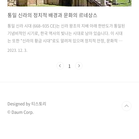
통일 신라의 정치적 배경과 문화의 르네상스
통일 신라 시대 (668–935 CE)는 신라 왕조의 지배 아래 한반도가 통일된
기념비적인 시기로, 한국 역사의 빛나는 시대로 남아 있습니다. 이 시대
는 또한 "신라의 황금 시대"로도 알려져 있으며 정치적 안정, 문화적 번
영 및 외교적 능력의 융합을 이루었습니다. 한 도시가 한국가의 수도로
2023. 12. 3.
1000년을 영워한 나라는 전 세계 역사를 다 확인하더라도 몇 없는 아주
긴 역사와 문화를 가진 신라 시대의 이야기를 시작하겠습니다. 정치적 배
1
경 통일 신라는 삼국시대의 잔해에서 나와 신라가 고구려와 백제를 이기
는 데 성공한 시기로 등장했습니다. 문무왕의 지도 아래 신라 왕국은 정
치적 통합을 달성하고 중앙집권 정부를 수립했습니다. 수도인 경주는 정
치와 문화의 중심지로 발전하여 그 시대의 번영을 반영했습니다. 문화의
르..
Designed by 티스토리
© Daum Corp.