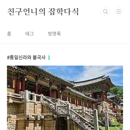
본문 바로가기
친구언니의 잡학다식
홈
태그
방명록
통일신라와 불국사
1