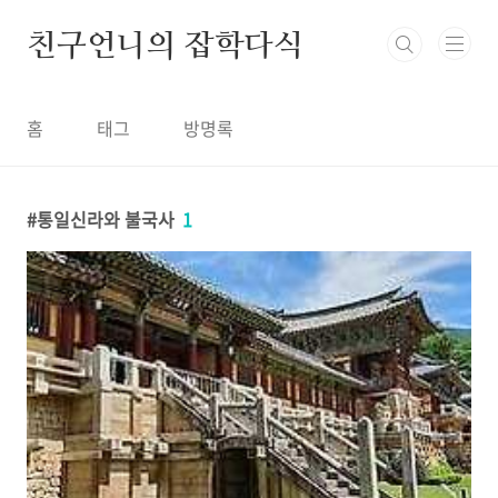
본문 바로가기
친구언니의 잡학다식
홈
태그
방명록
통일신라와 불국사
1