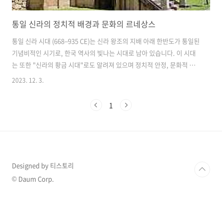
통일 신라의 정치적 배경과 문화의 르네상스
통일 신라 시대 (668–935 CE)는 신라 왕조의 지배 아래 한반도가 통일된
기념비적인 시기로, 한국 역사의 빛나는 시대로 남아 있습니다. 이 시대
는 또한 "신라의 황금 시대"로도 알려져 있으며 정치적 안정, 문화적 번
영 및 외교적 능력의 융합을 이루었습니다. 한 도시가 한국가의 수도로
2023. 12. 3.
1000년을 영워한 나라는 전 세계 역사를 다 확인하더라도 몇 없는 아주
긴 역사와 문화를 가진 신라 시대의 이야기를 시작하겠습니다. 정치적 배
1
경 통일 신라는 삼국시대의 잔해에서 나와 신라가 고구려와 백제를 이기
는 데 성공한 시기로 등장했습니다. 문무왕의 지도 아래 신라 왕국은 정
치적 통합을 달성하고 중앙집권 정부를 수립했습니다. 수도인 경주는 정
치와 문화의 중심지로 발전하여 그 시대의 번영을 반영했습니다. 문화의
르..
Designed by 티스토리
© Daum Corp.