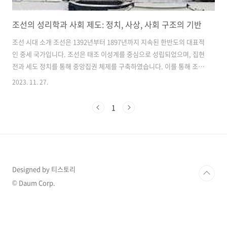
조선의 성리학과 사회 제도: 정치, 사상, 사회 구조의 기반
조선 시대 소개 조선은 1392년부터 1897년까지 지속된 한반도의 대표적
인 중세 국가입니다. 조선은 태조 이성계를 중심으로 성립되었으며, 집현
전과 세도 정치를 통해 중앙집권 체제를 구축하였습니다. 이를 통해 조선
은 500년에 걸친 긴 세월 동안 한반도의 정치, 사상, 사회 구조를 지배한
2023. 11. 27.
국가로 성장하였습니다. 성리학의 이념과 원리 조선의 사회 제도와 사상
의 기반은 성리학에 근거하였습니다. 성리학은 유학자들에 의해 발전된
1
유교적 사상 체계로, 사회 질서와 도덕적인 행동 원칙을 제시하였습니다.
성리학은 하늘의 원리와 인간 근성을 중시하며, 통치자와 군주, 부모와
자녀, 남편과 아내, 형과 동생 등 사회적인 관계에서의 역할과 책임을 강
조하였습니다. 정치와 행정 조선의 정치는 세도 정치 체제를 중심으로 이
루어..
Designed by 티스토리
© Daum Corp.