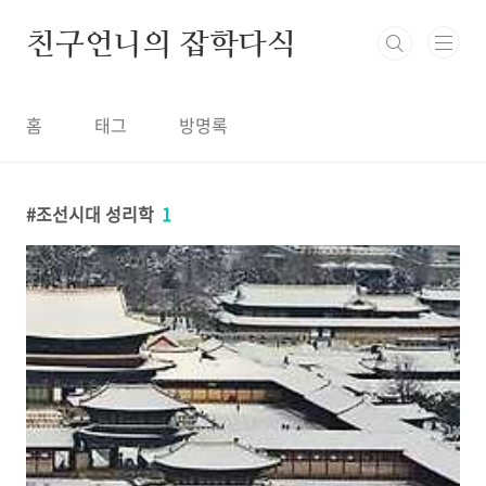
본문 바로가기
친구언니의 잡학다식
홈
태그
방명록
조선시대 성리학
1