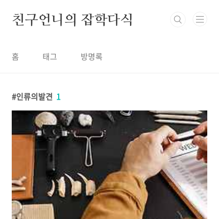
본문 바로가기
친구언니의 잡학다식
홈
태그
방명록
인류의발견
1