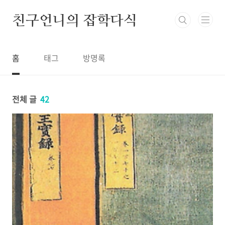
본문 바로가기
친구언니의 잡학다식
홈
태그
방명록
전체 글
42